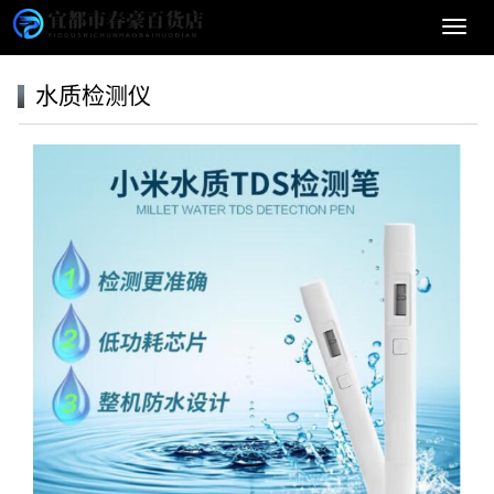
导
航
菜
水质检测仪
单