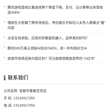
腾讯游戏营收比重连续两个季度下降，支付、云计算等业务营收
涨348%
借网生大势赚了两年快钱后，考拉娱乐开始切入女性人群做点“慢”
内容
点击在线求助，应答的却都是机器人，这样真的好吗？
腾讯500万美元领投AI创企ObEN，进一步布局社交AI
旅游市场将迎来内容红利？河马旅居想做旅游界的“小红书”
联系我们
公司名称: 宜都市春豪百货店
手 机: 13124917250
电 话: 13124917250